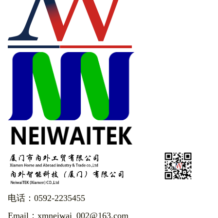
电话：0592-2235455
Email：xmneiwai_002@163.com