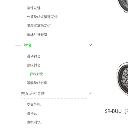
滚珠花键
外筒旋转式滚珠花键
限程式滚珠花键
滚珠丝杆花键
衬套
滑动衬套
顶级衬套
行程衬套
滑动旋转衬套
交叉滚柱导轨
交叉导轨
SR-BU
滑动台
微型滑轨